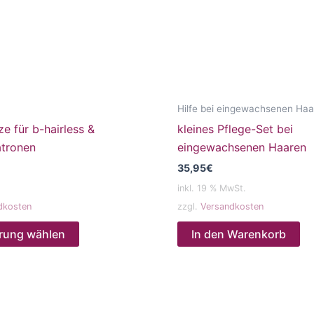
Optionen
können
auf
der
Produktseite
gewählt
Hilfe bei eingewachsenen Ha
werden
ze für b-hairless &
kleines Pflege-Set bei
tronen
eingewachsenen Haaren
35,95
€
inkl. 19 % MwSt.
dkosten
zzgl.
Versandkosten
rung wählen
In den Warenkorb