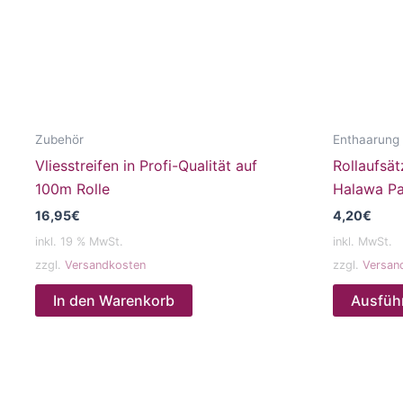
Zubehör
Enthaarung
Vliesstreifen in Profi-Qualität auf
Rollaufsät
100m Rolle
Halawa Pa
16,95
€
4,20
€
inkl. 19 % MwSt.
inkl. MwSt.
zzgl.
Versandkosten
zzgl.
Versan
In den Warenkorb
Ausfüh