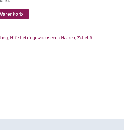
nend.
 Warenkorb
lung
,
Hilfe bei eingewachsenen Haaren
,
Zubehör