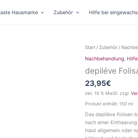
paste Hausmarke
Zubehör
Hilfe bei eingewach
depiléve
Start
/
Zubehör
/
Nachbe
Folisan
Nachbehandlung
,
Hilf
150ml
depiléve Foli
Menge
23,95
€
inkl. 19 % MwSt.
zzgl.
Ve
Produkt enthält: 150
ml
Das depiléve Folisan b
nach einer Enthaarung 
Haut allgemein oder n