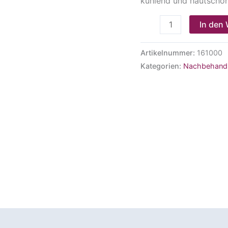
kühlend und hautscho
In den
Artikelnummer:
161000
Kategorien:
Nachbehand